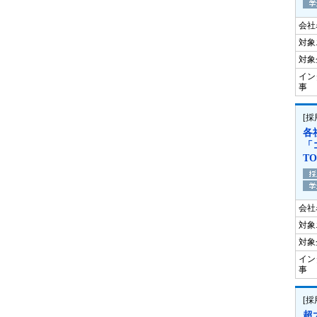
会社
対象
対象
イン
事
[
各
「
T
会社
対象
対象
イン
事
[
超