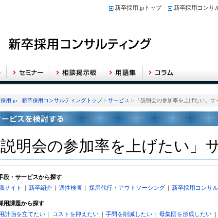
新卒採用.jpトップ
新卒採用コンサ
採用.jp - 新卒採用コンサルティングトップ
>
サービス
> 「説明会の参加率を上げたい」サ
「説明会の参加率を上げたい」
手段・サービスから探す
職サイト
|
新卒紹介
|
適性検査
|
採用代行・アウトソーシング
|
新卒採用コンサ
採用課題から探す
用計画を立てたい
|
コストを抑えたい
|
手間を削減したい
|
母集団を形成したい