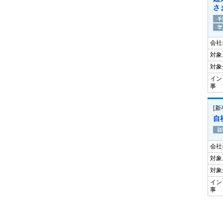
さ
会社
対象
対象
イン
事
[
自
会社
対象
対象
イン
事