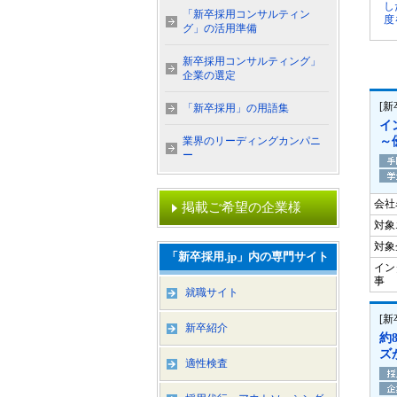
し
「新卒採用コンサルティン
度
グ」の活用準備
新卒採用コンサルティング」
企業の選定
[
「新卒採用」の用語集
イ
業界のリーディングカンパニ
～
ー
会社
掲載ご希望の企業様
対象
対象
「新卒採用.jp」内の専門サイト
イン
事
就職サイト
[
新卒紹介
約
ズ
適性検査