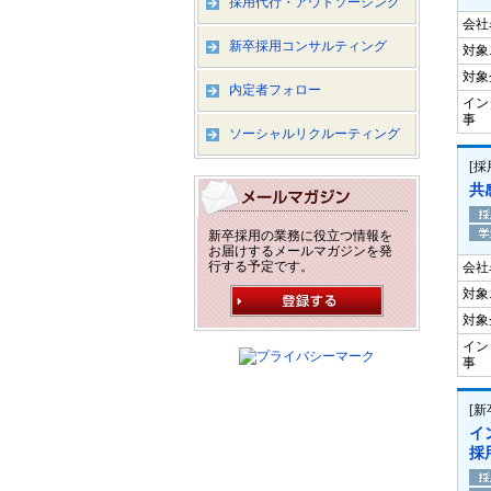
採用代行・アウトソーシング
会社
新卒採用コンサルティング
対象
対象
内定者フォロー
イン
事
ソーシャルリクルーティング
[
共
新卒採用の業務に役立つ情報を
お届けするメールマガジンを発
行する予定です。
会社
対象
対象
イン
事
[
イ
採