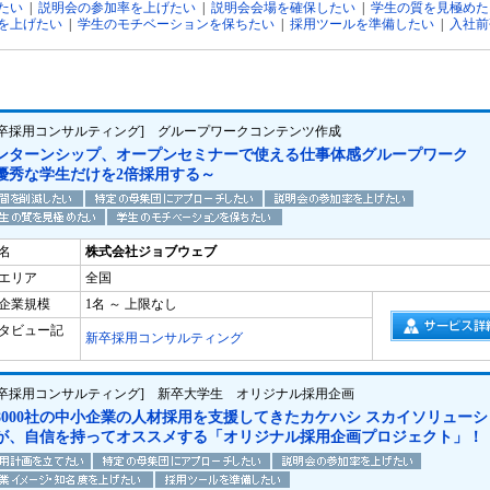
たい
|
説明会の参加率を上げたい
|
説明会会場を確保したい
|
学生の質を見極めた
を上げたい
|
学生のモチベーションを保ちたい
|
採用ツールを準備したい
|
入社前
新卒採用コンサルティング] グループワークコンテンツ作成
ンターンシップ、オープンセミナーで使える仕事体感グループワーク
優秀な学生だけを2倍採用する～
名
株式会社ジョブウェブ
エリア
全国
企業規模
1名 ～ 上限なし
タビュー記
新卒採用コンサルティング
新卒採用コンサルティング] 新卒大学生 オリジナル採用企画
8000社の中小企業の人材採用を支援してきたカケハシ スカイソリューシ
が、自信を持ってオススメする「オリジナル採用企画プロジェクト」！