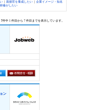
い
|
面接官を養成したい
|
企業イメージ・知名
研修がしたい
7
件中 1 件目から 7 件目までを表示しています。
ョン