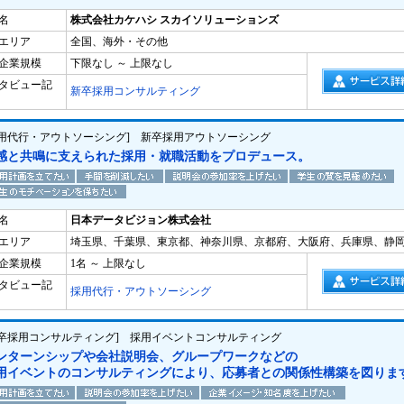
名
株式会社カケハシ スカイソリューションズ
エリア
全国、海外・その他
企業規模
下限なし ～ 上限なし
タビュー記
新卒採用コンサルティング
採用代行・アウトソーシング] 新卒採用アウトソーシング
感と共鳴に支えられた採用・就職活動をプロデュース。
名
日本データビジョン株式会社
エリア
埼玉県、千葉県、東京都、神奈川県、京都府、大阪府、兵庫県、静
企業規模
1名 ～ 上限なし
タビュー記
採用代行・アウトソーシング
新卒採用コンサルティング] 採用イベントコンサルティング
ンターンシップや会社説明会、グループワークなどの
用イベントのコンサルティングにより、応募者との関係性構築を図りま