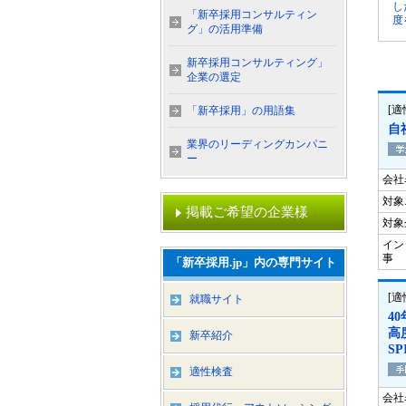
し
「新卒採用コンサルティン
度
グ」の活用準備
新卒採用コンサルティング」
企業の選定
[
「新卒採用」の用語集
自
業界のリーディングカンパニ
ー
会社
対象
掲載ご希望の企業様
対象
イン
事
「新卒採用.jp」内の専門サイト
[
就職サイト
4
高
新卒紹介
S
適性検査
会社