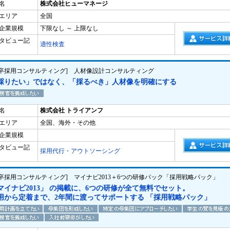
名
株式会社ヒューマネージ
エリア
全国
企業規模
下限なし ～ 上限なし
タビュー記
適性検査
新卒採用コンサルティング] 人材像設計コンサルティング
採りたい」ではなく、「採るべき」人材像を明確にする
名
株式会社 トライアンフ
エリア
全国、海外・その他
企業規模
タビュー記
採用代行・アウトソーシング
新卒採用コンサルティング] マイナビ2013＋6つの研修パック「採用戦略パック」
マイナビ2013」 の掲載に、6つの研修が全て無料でセット。
用から定着まで、2年間に渡ってサポートする 「採用戦略パック」