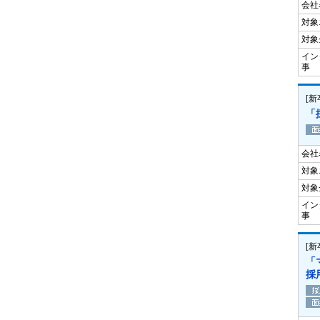
会社
対象
対象
イン
事
[
「
会社
対象
対象
イン
事
[
「
採