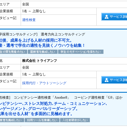
エリア
全国
企業規模
1名 ～ 上限なし
タビュー記
適性検査
新卒採用コンサルティング] 選考力向上コンサルティング
社後、成果を上げる人材の採用に不可欠。
接・選考で学生の適性を見抜くノウハウを結集！
名
株式会社 トライアンフ
エリア
全国
企業規模
1名 ～ 上限なし
タビュー記
採用代行・アウトソーシング
適性検査] コンピテンシー適性検査「Another8」 コーピング適性検査「G9」ほか
ンピテンシー､ストレス対処力､チーム・コミュニケーション､
ンゲージメント､グローバルリーダーシップ。
成果を出せる人材"を多面的に見極めます。