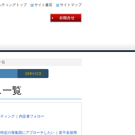
ルティングトップ
サイト趣旨
サイトマップ
一覧
ス一覧
ルティング
|
内定者フォロー
|
特定の母集団にアプローチしたい
|
若干名採用