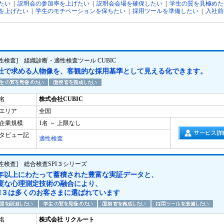
たい
|
説明会の参加率を上げたい
|
説明会会場を確保したい
|
学生の質を見極めた
を上げたい
|
学生のモチベーションを保ちたい
|
採用ツールを準備したい
|
入社前
適性検査] 組織診断・適性検査ツール CUBIC
社で求める人物像を、客観的な採用基準として見える化できます。
名
株式会社CUBIC
エリア
全国
企業規模
1名 ～ 上限なし
タビュー記
適性検査
適性検査] 総合検査SPI３シリーズ
0年以上にわたって蓄積された豊富な実証データと、
度な心理測定技術の融合により、
PI３は多くのお客さまに選ばれています
名
株式会社 リクルート