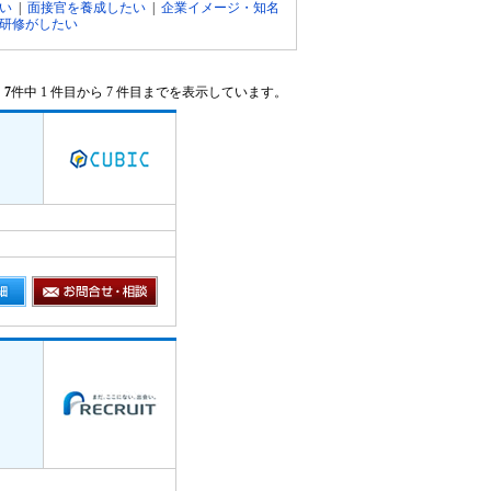
い
|
面接官を養成したい
|
企業イメージ・知名
研修がしたい
7
件中 1 件目から 7 件目までを表示しています。