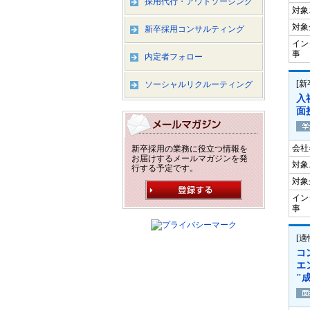
採用代行・アウトソーシング
対象
対象
新卒採用コンサルティング
イン
事
内定者フォロー
[
ソーシャルリクルーティング
入
面
会社
新卒採用の業務に役立つ情報を
お届けするメールマガジンを発
対象
行する予定です。
対象
イン
事
[
コ
エ
"