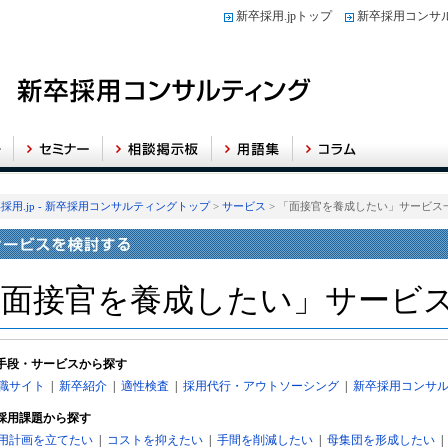
新卒採用.jpトップ
新卒採用コンサ
採用.jp - 新卒採用コンサルティングトップ
>
サービス
> 「面接官を養成したい」サービス
「面接官を養成したい」サービ
手段・サービスから探す
職サイト
|
新卒紹介
|
適性検査
|
採用代行・アウトソーシング
|
新卒採用コンサ
採用課題から探す
用計画を立てたい
|
コストを抑えたい
|
手間を削減したい
|
母集団を形成したい