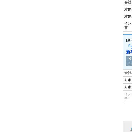
会社
対象
対象
イン
事
[
『
新
会社
対象
対象
イン
事