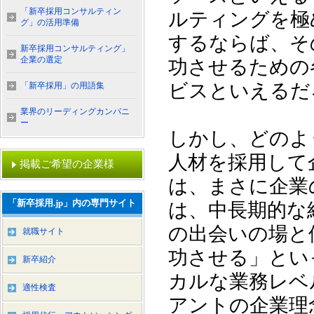
「新卒採用コンサルティン
ルティングを極
グ」の活用準備
するならば、そ
新卒採用コンサルティング」
企業の選定
功させるための
ビスといえるだ
「新卒採用」の用語集
業界のリーディングカンパニ
ー
しかし、どのよ
人材を採用して
掲載ご希望の企業様
は、まさに企業
「新卒採用.jp」内の専門サイト
は、中長期的な
の出会いの場と
就職サイト
功させる」とい
新卒紹介
カルな業務レベ
適性検査
アントの企業理