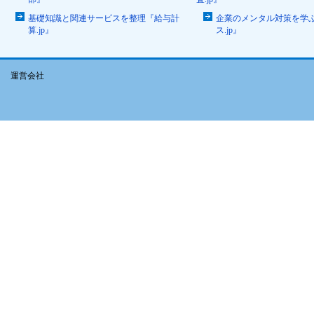
基礎知識と関連サービスを整理『給与計
企業のメンタル対策を学
算.jp』
ス.jp』
運営会社