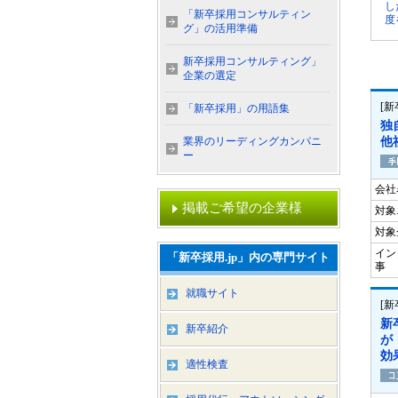
し
「新卒採用コンサルティン
度
グ」の活用準備
新卒採用コンサルティング」
企業の選定
[
「新卒採用」の用語集
独
業界のリーディングカンパニ
他
ー
会社
掲載ご希望の企業様
対象
対象
イン
「新卒採用.jp」内の専門サイト
事
就職サイト
[
新
新卒紹介
が
効
適性検査