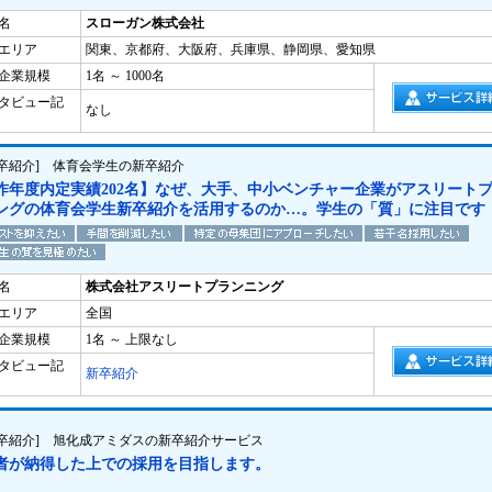
名
スローガン株式会社
エリア
関東、京都府、大阪府、兵庫県、静岡県、愛知県
企業規模
1名 ～ 1000名
タビュー記
なし
新卒紹介] 体育会学生の新卒紹介
昨年度内定実績202名】なぜ、大手、中小ベンチャー企業がアスリート
ングの体育会学生新卒紹介を活用するのか…。学生の「質」に注目です
名
株式会社アスリートプランニング
エリア
全国
企業規模
1名 ～ 上限なし
タビュー記
新卒紹介
新卒紹介] 旭化成アミダスの新卒紹介サービス
者が納得した上での採用を目指します。