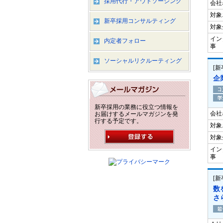
採用代行・アウトソーシング
会社
対象
新卒採用コンサルティング
対象
イン
内定者フォロー
事
ソーシャルリクルーティング
[
企
新卒採用の業務に役立つ情報を
会社
お届けするメールマガジンを発
行する予定です。
対象
対象
イン
事
[
数
さ