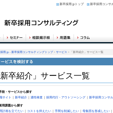
新卒採用.jpトップ
新卒採用コンサ
採用.jp - 新卒採用コンサルティングトップ
>
サービス
> 「新卒紹介」サービス一覧
「新卒紹介」サービス一覧
手段・サービスから探す
職サイト
|
新卒紹介
|
適性検査
|
採用代行・アウトソーシング
|
新卒採用コンサ
採用課題から探す
用計画を立てたい
|
コストを抑えたい
|
手間を削減したい
|
母集団を形成したい