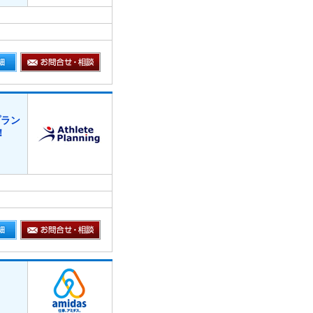
プラン
！