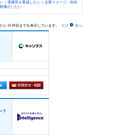
い
|
面接官を養成したい
|
企業イメージ・知名
研修がしたい
目から 10 件目までを表示しています。
1
|
2
次へ
ント