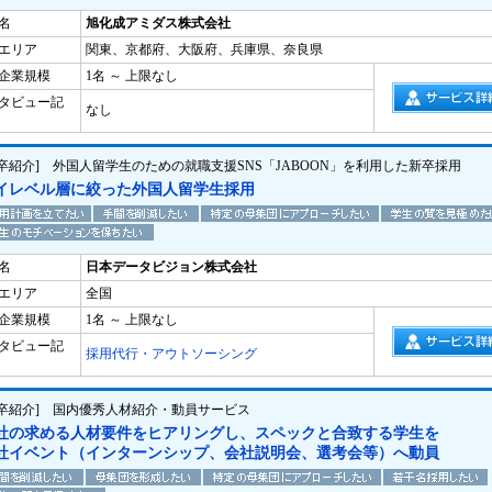
名
旭化成アミダス株式会社
エリア
関東、京都府、大阪府、兵庫県、奈良県
企業規模
1名 ～ 上限なし
タビュー記
なし
新卒紹介] 外国人留学生のための就職支援SNS「JABOON」を利用した新卒採用
イレベル層に絞った外国人留学生採用
名
日本データビジョン株式会社
エリア
全国
企業規模
1名 ～ 上限なし
タビュー記
採用代行・アウトソーシング
新卒紹介] 国内優秀人材紹介・動員サービス
社の求める人材要件をヒアリングし、スペックと合致する学生を
社イベント（インターンシップ、会社説明会、選考会等）へ動員