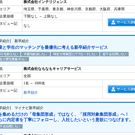
名
株式会社インテリジェンス
エリア
埼玉県、千葉県、東京都、神奈川県、京都府、大阪府、兵庫県
企業規模
下限なし ～ 上限なし
タビュー記
なし
新卒紹介] 新卒紹介
業と学生のマッチングを最優先に考える新卒紹介サービス
名
株式会社なもなもキャリアサービス
エリア
全国
企業規模
1名 ～ 1000名
タビュー記
新卒紹介
新卒紹介] マイナビ新卒紹介
を集めるだけの「母集団形成」ではなく、「採用対象集団形成」へ！
らに内定者を丁寧にフォローし、入社したいという意欲につなげます。