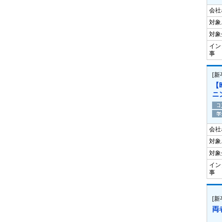
会社
対象
対象
イン
事
[
【
ニ
会社
対象
対象
イン
事
[
両