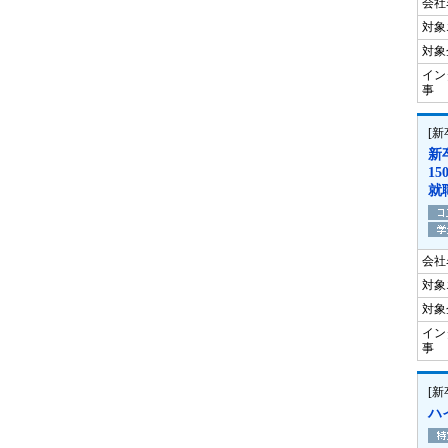
会社
対象
対象
イン
事
[
新
1
就
会社
対象
対象
イン
事
[
ハ