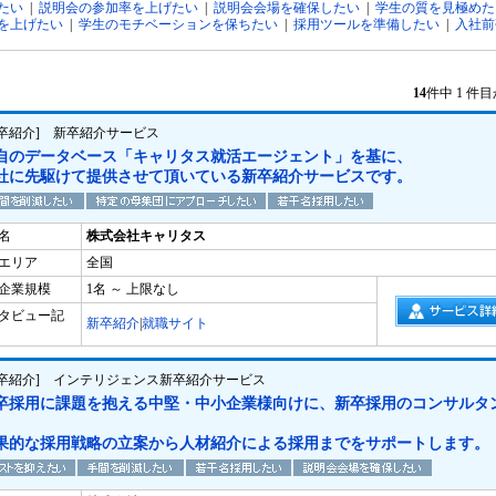
たい
|
説明会の参加率を上げたい
|
説明会会場を確保したい
|
学生の質を見極めた
を上げたい
|
学生のモチベーションを保ちたい
|
採用ツールを準備したい
|
入社前
14
件中 1 件
新卒紹介] 新卒紹介サービス
自のデータベース「キャリタス就活エージェント」を基に、
社に先駆けて提供させて頂いている新卒紹介サービスです。
名
株式会社キャリタス
エリア
全国
企業規模
1名 ～ 上限なし
タビュー記
新卒紹介
|
就職サイト
新卒紹介] インテリジェンス新卒紹介サービス
卒採用に課題を抱える中堅・中小企業様向けに、新卒採用のコンサルタ
果的な採用戦略の立案から人材紹介による採用までをサポートします。