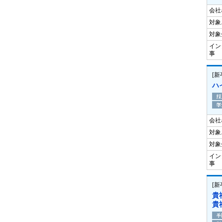
会社
対象
対象
イン
事
[
ハ
会社
対象
対象
イン
事
[
貴
貴