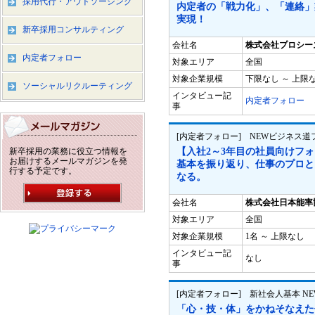
採用代行・アウトソーシング
内定者の「戦力化」、「連絡」
実現！
新卒採用コンサルティング
会社名
株式会社プロシー
内定者フォロー
対象エリア
全国
対象企業規模
下限なし ～ 上限
ソーシャルリクルーティング
インタビュー記
内定者フォロー
事
[内定者フォロー] NEWビジネス
新卒採用の業務に役立つ情報を
【入社2～3年目の社員向けフ
お届けするメールマガジンを発
基本を振り返り、仕事のプロと
行する予定です。
なる。
会社名
株式会社日本能率
対象エリア
全国
対象企業規模
1名 ～ 上限なし
インタビュー記
なし
事
[内定者フォロー] 新社会人基本 N
「心・技・体」をかねそなえた