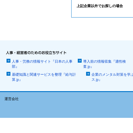
上記企業以外でお探しの場合
人事・労務の情報サイト『日本の人事
導入前の情報収集『適性検
部』
査.jp』
基礎知識と関連サービスを整理『給与計
企業のメンタル対策を学
算.jp』
ス.jp』
運営会社