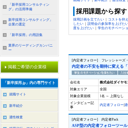
就職サイト
|
新卒紹介
|
適性検査
「新卒採用コンサルティン
グ」の活用準備
採用課題から探す
採用計画を立てたい
|
コストを抑
新卒採用コンサルティング」
したい
|
説明会の参加率を上げた
企業の選定
度を上げたい
|
学生のモチベーシ
「新卒採用」の用語集
業界のリーディングカンパニ
ー
[内定者フォロー] フレッシャーズ
内定者の不安を期待に変える「
掲載ご希望の企業様
会社名
株式会社ダイヤモ
「新卒採用.jp」内の専門サイト
対象エリア
全国
就職サイト
対象企業規模
1名 ～ 上限なし
インタビュー記
内定者フォロー
|
適
新卒紹介
事
適性検査
[内定者フォロー] 内定者Pack
ASP型の内定者フォローツール