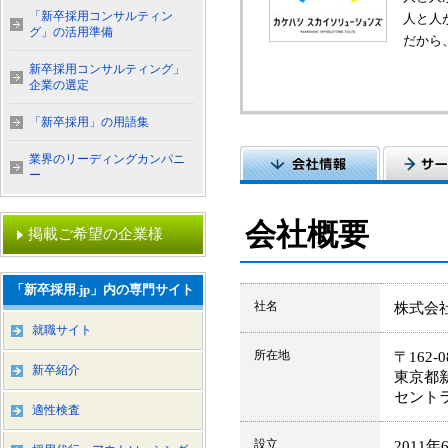
「新卒採用コンサルティン
人と人
グ」の活用準備
だから
新卒採用コンサルティング」
企業の選定
「新卒採用」の用語集
業界のリーディングカンパニ
ー
会社概要
掲載ご希望の企業様
「新卒採用.jp」内の専門サイト
社名
株式会
就職サイト
所在地
〒162-0
新卒紹介
東京都新
セント
適性検査
設立
2011年