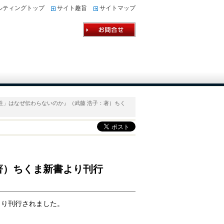
ルティングトップ
サイト趣旨
サイトマップ
体性」はなぜ伝わらないのか』（武藤 浩子：著）ちく
著）ちくま新書より刊行
より刊行されました。