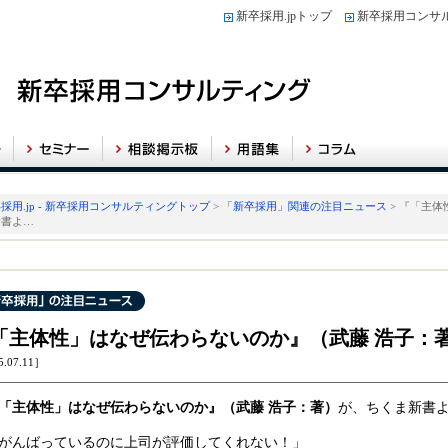
新卒採用.jpトップ
新卒採用コンサ
採用.jp - 新卒採用コンサルティングトップ
>
「新卒採用」関連の注目ニュース
> 『「主
新書よ…
「主体性」はなぜ伝わらないのか』（武藤 浩子：
5.07.11］
「主体性」はなぜ伝わらないのか』（武藤 浩子
：著）
が、ちくま新書
がんばっているのに上司が評価してくれない！」