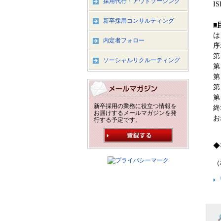
採用代行・アウトソーシング
IS
新卒採用コンサルティング
■
は
内定者フォロー
序
第
ソーシャルリクルーティング
第
第
第
第
新卒採用の業務に役立つ情報を
終
お届けするメールマガジンを発
お
行する予定です。
◆
（