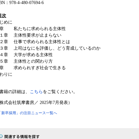
BN：978-4-480-07694-6
目次
じめに
章 私たちに求められる主体性
１章 主体性要求が止まらない
２章 仕事で求められる主体性とは
３章 上司はなにを評価し、どう育成しているのか
４章 大学が求める主体性
５章 主体性との関わり方
章 求められすぎ社会で生きる
わりに
書籍の詳細は、
こちら
をご覧ください。
株式会社筑摩書房／ 2025年7月発表）
「新卒採用」の注目ニュース一覧へ