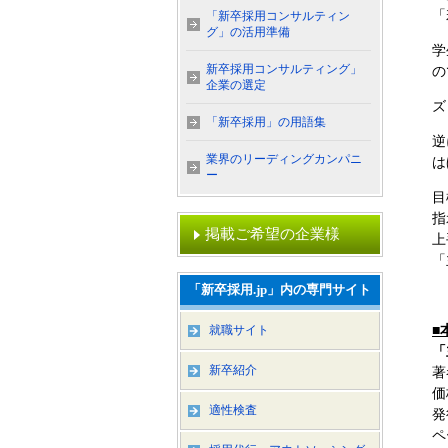
「
「新卒採用コンサルティン
グ」の活用準備
学
新卒採用コンサルティング」
の
企業の選定
ズ
「新卒採用」の用語集
逆
業界のリーディングカンパニ
は
ー
目
指
掲載ご希望の企業様
上
「
「新卒採用.jp」内の専門サイト
就職サイト
■
「
新卒紹介
著
価
適性検査
発
ペ