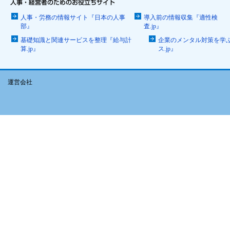
人事・労務の情報サイト『日本の人事
導入前の情報収集『適性検
部』
査.jp』
基礎知識と関連サービスを整理『給与計
企業のメンタル対策を学
算.jp』
ス.jp』
運営会社