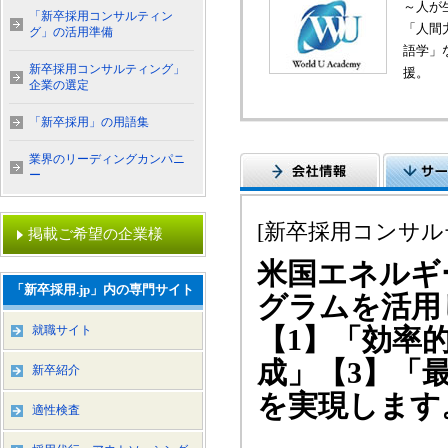
～人が
「新卒採用コンサルティン
「人間
グ」の活用準備
語学」
新卒採用コンサルティング」
援。
企業の選定
「新卒採用」の用語集
業界のリーディングカンパニ
ー
[新卒採用コンサル
掲載ご希望の企業様
米国エネルギ
「新卒採用.jp」内の専門サイト
グラムを活用
就職サイト
【1】「効率
成」【3】「
新卒紹介
を実現します
適性検査