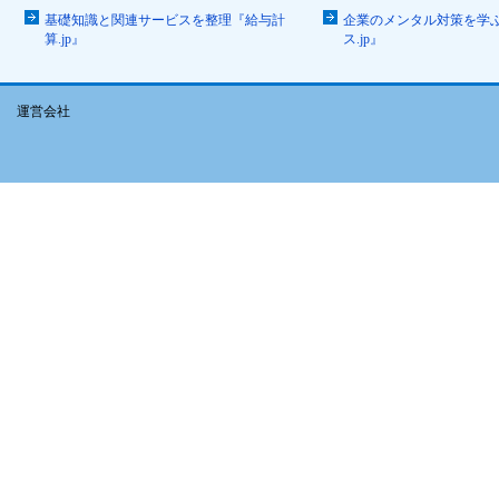
基礎知識と関連サービスを整理『給与計
企業のメンタル対策を学
算.jp』
ス.jp』
運営会社