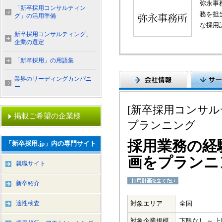
弥永事
「新卒採用コンサルティン
務を担
グ」の活用準備
な採用
新卒採用コンサルティング」
企業の選定
「新卒採用」の用語集
業界のリーディングカンパニ
ー
[新卒採用コンサ
掲載ご希望の企業様
プランニング
採用業務の経
「新卒採用.jp」内の専門サイト
画をプランニ
就職サイト
新卒紹介
適性検査
対象エリア
全国
対象企業規模
下限なし ～ 