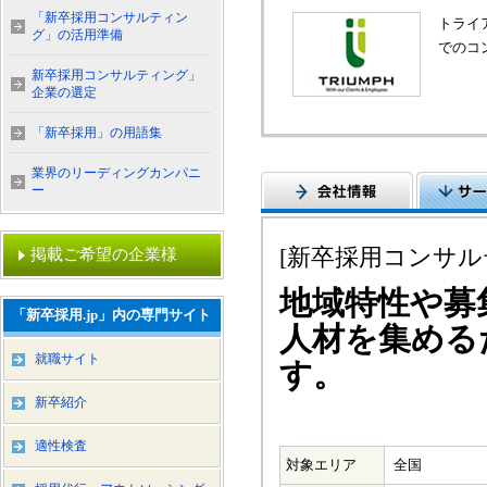
「新卒採用コンサルティン
トライ
グ」の活用準備
でのコ
新卒採用コンサルティング」
企業の選定
「新卒採用」の用語集
業界のリーディングカンパニ
ー
[新卒採用コンサ
掲載ご希望の企業様
地域特性や募
「新卒採用.jp」内の専門サイト
人材を集める
就職サイト
す。
新卒紹介
適性検査
対象エリア
全国