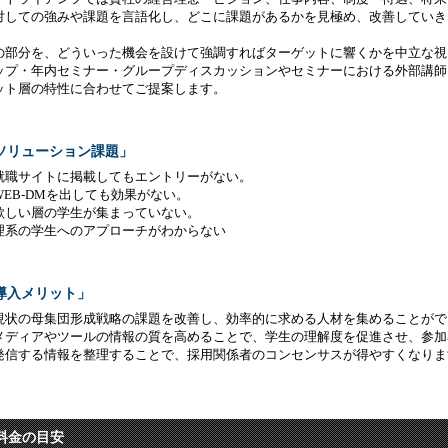
対しての強みや課題を言語化し、どこに課題があるかを見極め、改善していき
の部分を、どういった機会を設けて強調すればターゲットに響くかを中立な視
ップ・年内セミナー・グループディスカッションやセミナーにおける外部講師
ット層の特性に合わせてご提案します。
ソリューション課題」
就職サイトに掲載してもエントリーがない。
WEB-DMを出しても効果がない。
欲しい層の学生が集まっていない。
理系の学生へのアプローチがわからない
導入メリット」
現状の母集団形成戦略の課題を改善し、効率的に求める人材を集めることがで
メディアやツールの情報の質を高めることで、学生の理解度を促進させ、参加
発信する情報を整理することで、採用関係者のコンセンサスが得やすくなりま
料金の目安