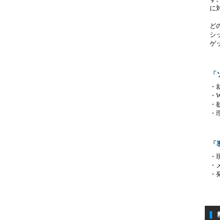
に
ど
シ
ゲ
「
・
・
・
・
「
・
・
・