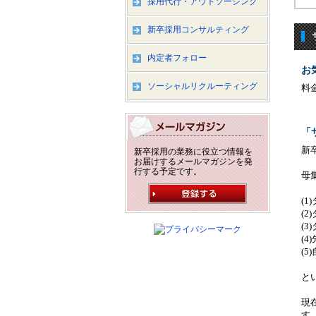
採用代行・アウトソーシング
新卒採用コンサルティング
内定者フォロー
お
ソーシャルリクルーティング
料
「
新
新卒採用の業務に役立つ情報を
お届けするメールマガジンを発
行する予定です。
母
(
(
(
(
(
と
現
す