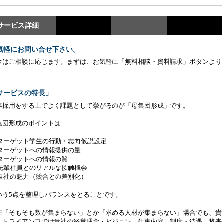
サービス詳細
気軽にお問い合せ下さい。
金はご相談に応じます。まずは、お気軽に「無料相談・資料請求」ボタンより
サービスの特長」
卒採用をする上でよく課題として挙がるのが「母集団形成」です。
集団形成のポイントは
1)ターゲット学生の行動・志向仮説設定
2)ターゲットへの情報提供の量
3)ターゲットへの情報の質
4)先輩社員とのリアルな接触機会
5)自社の魅力（競合との差別化）
いう5点を整理しバランスをとることです。
在「そもそも数が集まらない」とか「求める人材が集まらない」場合でも、貴
。トライアンフでは貴社の経営理念・ビジョン、仕事内容、制度・待遇、将来