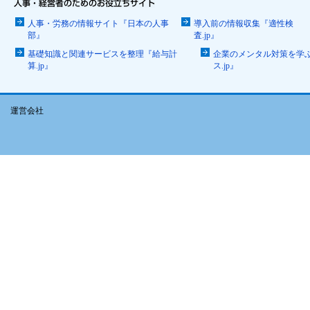
人事・労務の情報サイト『日本の人事
導入前の情報収集『適性検
部』
査.jp』
基礎知識と関連サービスを整理『給与計
企業のメンタル対策を学
算.jp』
ス.jp』
運営会社