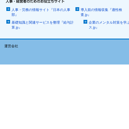
人事・労務の情報サイト『日本の人事
導入前の情報収集『適性検
部』
査.jp』
基礎知識と関連サービスを整理『給与計
企業のメンタル対策を学
算.jp』
ス.jp』
運営会社