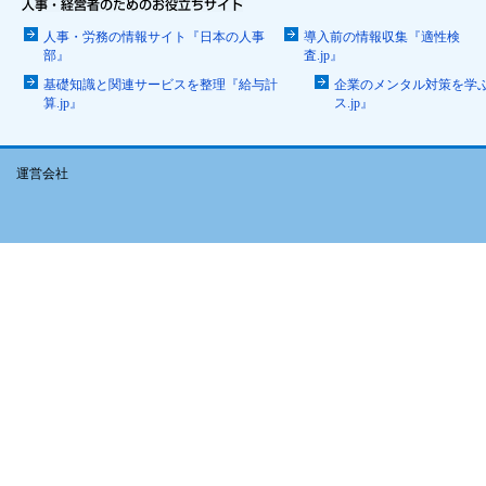
人事・労務の情報サイト『日本の人事
導入前の情報収集『適性検
部』
査.jp』
基礎知識と関連サービスを整理『給与計
企業のメンタル対策を学
算.jp』
ス.jp』
運営会社