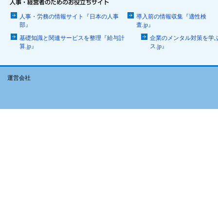
人事・労務の情報サイト『日本の人事
導入前の情報収集『適性検
部』
査.jp』
基礎知識と関連サービスを整理『給与計
企業のメンタル対策を学
算.jp』
ス.jp』
運営会社