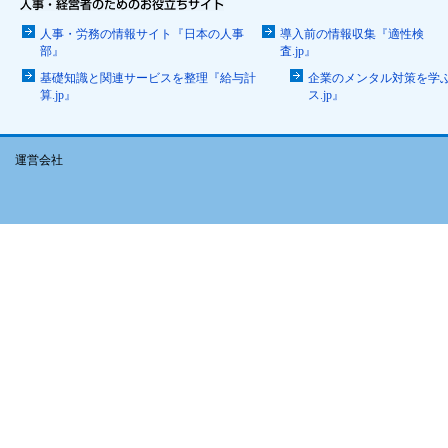
人事・労務の情報サイト『日本の人事
導入前の情報収集『適性検
部』
査.jp』
基礎知識と関連サービスを整理『給与計
企業のメンタル対策を学
算.jp』
ス.jp』
運営会社