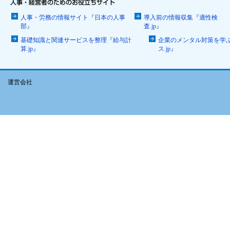
人事・労務の情報サイト『日本の人事
導入前の情報収集『適性検
部』
査.jp』
基礎知識と関連サービスを整理『給与計
企業のメンタル対策を学
算.jp』
ス.jp』
運営会社